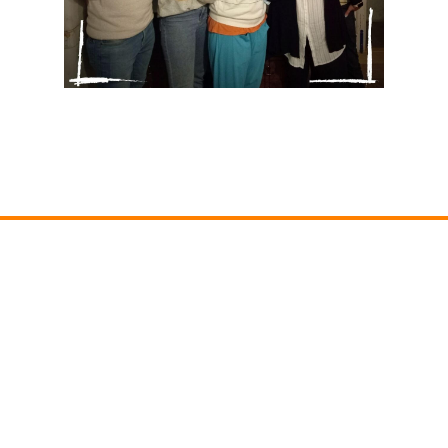
COMO COMEÇAR?
1
Escolhe a tua experiência preferida. Temos
para vários gostos!