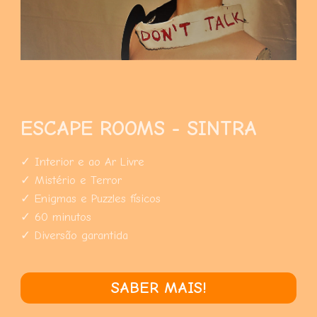
ESCAPE ROOMS - SINTRA
✓ Interior e ao Ar Livre
✓ Mistério e Terror
✓ Enigmas e Puzzles físicos
✓ 60 minutos
✓ Diversão garantida
SABER MAIS!