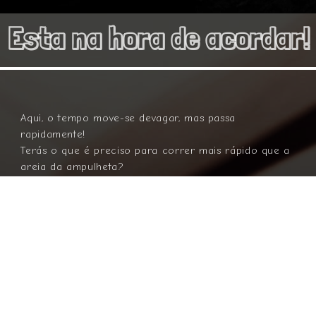
Esta na hora de acordar!
Aqui, o tempo move-se devagar, mas passa
rapidamente!
Terás o que é preciso para correr mais rápido que a
areia da ampulheta?
Uma coisa é certa, só saberás quando pisares o chão
das nossas salas e olhares ao teu redor á procura de
como escapar.
Serás mais um entre os tantos exploradores que por
aqui passaram, nós achamos que sim, e por isso tens
aqui as nossas opções deliciosas:
Escape Rooms
- Mistério ou Terror,- és tu que
escolhes,