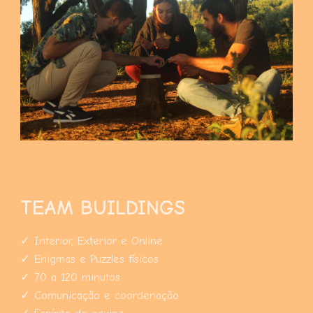
TEAM BUILDINGS
✓ Interior, Exterior e Online
✓ Enigmas e Puzzles físicos
✓ 70 a 120 minutos
✓ Comunicação e coordenação