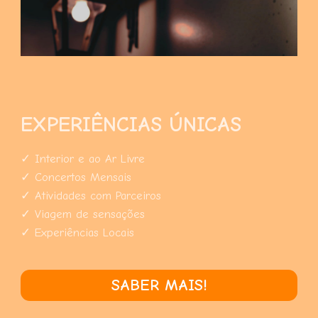
EXPERIÊNCIAS ÚNICAS
✓ Interior e ao Ar Livre
✓ Concertos Mensais
✓ Atividades com Parceiros
✓ Viagem de sensações
✓ Experiências Locais
SABER MAIS!