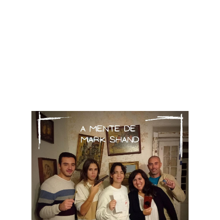
Team Buildings
- ideais para uma atividade
empresarial,
Experiências únicas
- eventos que procuram ligar-te
com os teus sentidos de uma forma que raramente
consegues.
Desejamos-te uma boa exploração pelas nossas várias
experiências, e se tiveres alguma questão podes
sempre contactar-nos.